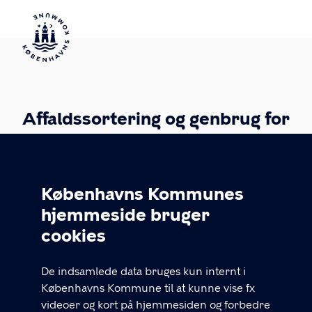
Affaldssortering og genbrug for
borgere
KONTAKT
Københavns Kommunes
hjemmeside bruger
Cookieindstillinger
33 66 10 03
cookies
Alle hverdage 9-16
Find andre kontakter
De indsamlede data bruges kun internt i
Københavns Kommune til at kunne vise fx
GENVEJE
videoer og kort på hjemmesiden og forbedre