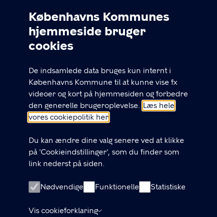
KONTAKT
Københavns Kommunes
hjemmeside bruger
Cookieindstillinger
33 66 10 03
cookies
Alle hverdage 9-16
Find andre kontakter
De indsamlede data bruges kun internt i
Københavns Kommune til at kunne vise fx
GENVEJE
videoer og kort på hjemmesiden og forbedre
den generelle brugeroplevelse.
Læs hele
Nem Affaldsservice
vores cookiepolitik her
Tømmekalender
Du kan ændre dine valg senere ved at klikke
Information til affaldsansvarlige
på 'Cookieindstillinger', som du finder som
Information om affald til husejere
link nederst på siden.
Retningslinjer for affald
Nødvendige
Funktionelle
Statistiske
Giv et praj om affald på gaden
Erhvervsaffald
Vis cookieforklaring