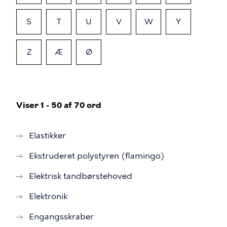
S
T
U
V
W
Y
Z
Æ
Ø
Viser 1 - 50 af 70 ord
Elastikker
Ekstruderet polystyren (flamingo)
Elektrisk tandbørstehoved
Elektronik
Engangsskraber