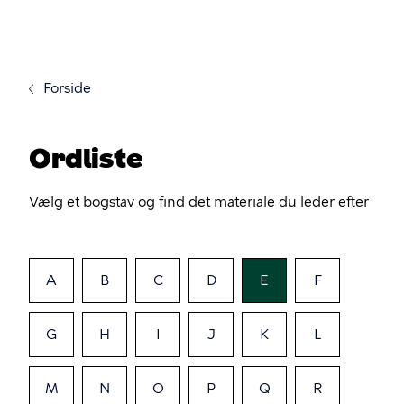
Gå
til
hovedindhold
Forside
Ordliste
Vælg et bogstav og find det materiale du leder efter
A
B
C
D
E
F
G
H
I
J
K
L
M
N
O
P
Q
R