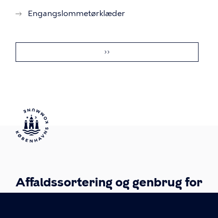
Engangslommetørklæder
Sideinddeling
Næste
››
side
Affaldssortering og genbrug for
borgere